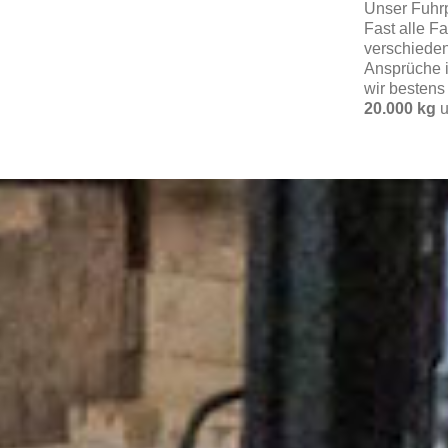
Unser Fuhr
Fast alle 
verschiede
Ansprüche i
wir bestens
20.000 kg