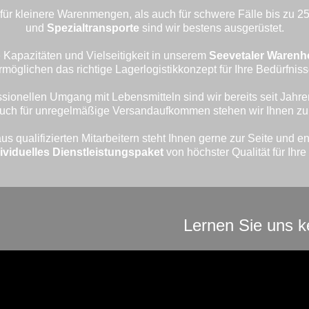
für kleinere Warenmengen, als auch für schwere Fälle bis zu 2
und
Spezialtransporte
sind wir bestens ausgerüstet.
 Kapazitäten und Vielseitigkeit in unserem
Seevetaler Warenh
rmöglichen das richtige Lagerlogistikkonzept für Ihre Bedürfniss
sionellen Umgang mit Lebensmitteln sind wir bereits seit Jahren
uch für unregelmäßige Versandaufkommen stehen wir Ihnen zur
s qualifizierten Mitarbeitern steht Ihnen gerne zur Seite und en
ividuelles Dienstleistungspaket
von höchster Qualität für Ihr
Lernen Sie uns k