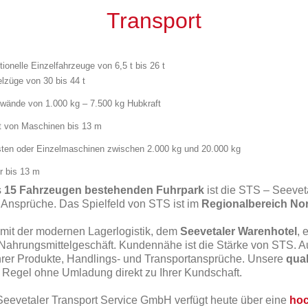
Transport
tionelle Einzelfahrzeuge von 6,5 t bis 26 t
elzüge von 30 bis 44 t
wände von 1.000 kg – 7.500 kg Hubkraft
t von Maschinen bis 13 m
sten oder Einzelmaschinen zwischen 2.000 kg und 20.000 kg
r bis 13 m
s
15 Fahrzeugen bestehenden Fuhrpark
ist die STS – Seeveta
e Ansprüche. Das Spielfeld von STS ist im
Regionalbereich No
it der modernen Lagerlogistik, dem
Seevetaler Warenhotel
, 
ahrungsmittelgeschäft. Kundennähe ist die Stärke von STS. 
rer Produkte, Handlings- und Transportansprüche. Unsere
qual
r Regel ohne Umladung direkt zu Ihrer Kundschaft.
eevetaler Transport Service GmbH verfügt heute über eine
hoc