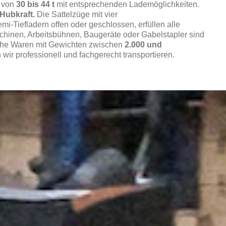
 von
30 bis 44 t
mit entsprechenden Lademöglichkeiten.
 Hubkraft.
Die Sattelzüge mit vier
i-Tiefladern offen oder geschlossen, erfüllen alle
schinen, Arbeitsbühnen, Baugeräte oder Gabelstapler sind
liche Waren mit Gewichten zwischen
2.000 und
 wir professionell und fachgerecht transportieren.