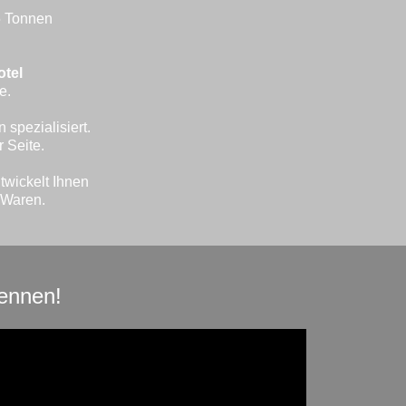
5 Tonnen
otel
e.
 spezialisiert.
 Seite.
twickelt Ihnen
e Waren.
ennen!