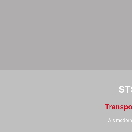
ST
Transpo
Als moderne