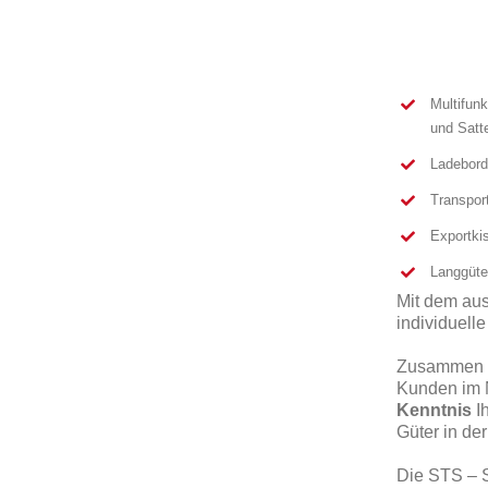
Multifunk
und Satt
Ladebord
Transpor
Exportki
Langgüte
Mit dem au
individuell
Zusammen m
Kunden im N
Kenntnis
Ih
Güter in de
Die STS – S