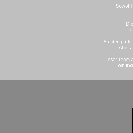
Sowohl 
Die
e
Auf den profes
Aber a
Unser Team au
ein
ind