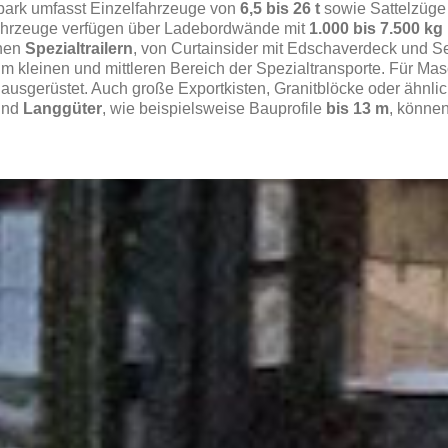
park umfasst Einzelfahrzeuge von
6,5 bis 26 t
sowie Sattelzüge
Fahrzeuge verfügen über Ladebordwände mit
1.000 bis 7.500 kg
nen
Spezialtrailern
, von Curtainsider mit Edschaverdeck und Sem
m kleinen und mittleren Bereich der Spezialtransporte. Für Ma
 ausgerüstet. Auch große Exportkisten, Granitblöcke oder ähn
und
Langgüter
, wie beispielsweise Bauprofile
bis 13 m
, können