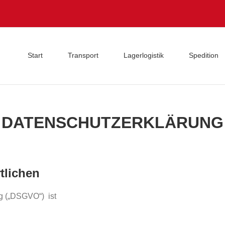
Start
Transport
Lagerlogistik
Spedition
DATENSCHUTZERKLÄRUNG
tlichen
g („DSGVO“) ist