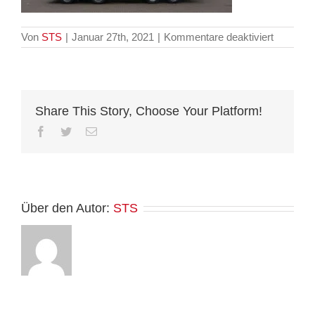
für
Von
STS
|
Januar 27th, 2021
|
Kommentare deaktiviert
STS
01
real
Share This Story, Choose Your Platform!
Facebook
Twitter
E-
Mail
Über den Autor:
STS